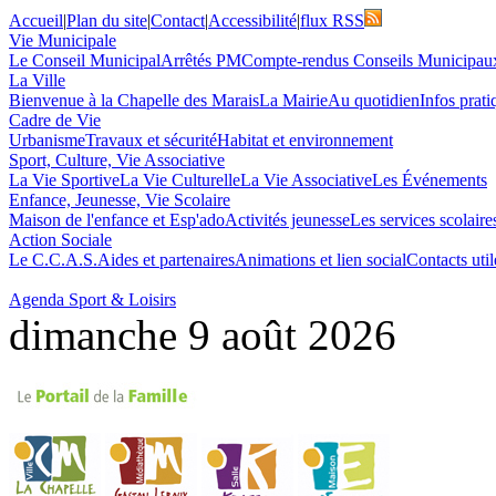
Accueil
|
Plan du site
|
Contact
|
Accessibilité
|
flux RSS
Vie Municipale
Le Conseil Municipal
Arrêtés PM
Compte-rendus Conseils Municipau
La Ville
Bienvenue à la Chapelle des Marais
La Mairie
Au quotidien
Infos prati
Cadre de Vie
Urbanisme
Travaux et sécurité
Habitat et environnement
Sport, Culture, Vie Associative
La Vie Sportive
La Vie Culturelle
La Vie Associative
Les Événements
Enfance, Jeunesse, Vie Scolaire
Maison de l'enfance et Esp'ado
Activités jeunesse
Les services scolaire
Action Sociale
Le C.C.A.S.
Aides et partenaires
Animations et lien social
Contacts util
Agenda Sport & Loisirs
dimanche 9 août 2026