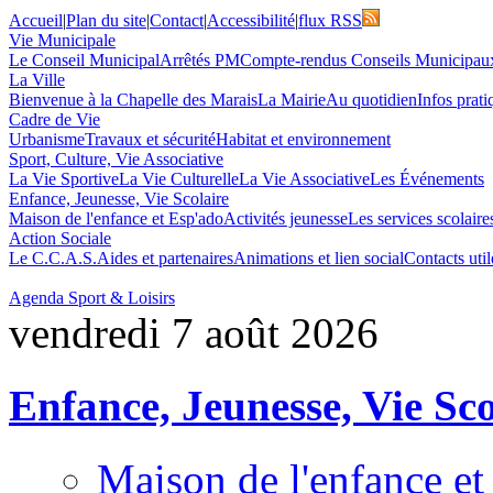
Accueil
|
Plan du site
|
Contact
|
Accessibilité
|
flux RSS
Vie Municipale
Le Conseil Municipal
Arrêtés PM
Compte-rendus Conseils Municipau
La Ville
Bienvenue à la Chapelle des Marais
La Mairie
Au quotidien
Infos prati
Cadre de Vie
Urbanisme
Travaux et sécurité
Habitat et environnement
Sport, Culture, Vie Associative
La Vie Sportive
La Vie Culturelle
La Vie Associative
Les Événements
Enfance, Jeunesse, Vie Scolaire
Maison de l'enfance et Esp'ado
Activités jeunesse
Les services scolaire
Action Sociale
Le C.C.A.S.
Aides et partenaires
Animations et lien social
Contacts util
Agenda Sport & Loisirs
vendredi 7 août 2026
Enfance, Jeunesse, Vie Sco
Maison de l'enfance et