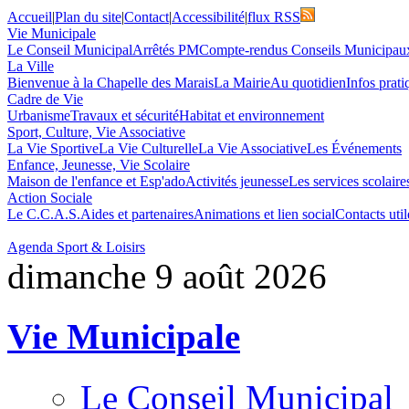
Accueil
|
Plan du site
|
Contact
|
Accessibilité
|
flux RSS
Vie Municipale
Le Conseil Municipal
Arrêtés PM
Compte-rendus Conseils Municipau
La Ville
Bienvenue à la Chapelle des Marais
La Mairie
Au quotidien
Infos prati
Cadre de Vie
Urbanisme
Travaux et sécurité
Habitat et environnement
Sport, Culture, Vie Associative
La Vie Sportive
La Vie Culturelle
La Vie Associative
Les Événements
Enfance, Jeunesse, Vie Scolaire
Maison de l'enfance et Esp'ado
Activités jeunesse
Les services scolaire
Action Sociale
Le C.C.A.S.
Aides et partenaires
Animations et lien social
Contacts util
Agenda Sport & Loisirs
dimanche 9 août 2026
Vie Municipale
Le Conseil Municipal