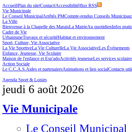
Accueil
|
Plan du site
|
Contact
|
Accessibilité
|
flux RSS
Vie Municipale
Le Conseil Municipal
Arrêtés PM
Compte-rendus Conseils Municipau
La Ville
Bienvenue à la Chapelle des Marais
La Mairie
Au quotidien
Infos prati
Cadre de Vie
Urbanisme
Travaux et sécurité
Habitat et environnement
Sport, Culture, Vie Associative
La Vie Sportive
La Vie Culturelle
La Vie Associative
Les Événements
Enfance, Jeunesse, Vie Scolaire
Maison de l'enfance et Esp'ado
Activités jeunesse
Les services scolaire
Action Sociale
Le C.C.A.S.
Aides et partenaires
Animations et lien social
Contacts util
Agenda Sport & Loisirs
jeudi 6 août 2026
Vie Municipale
Le Conseil Municipal